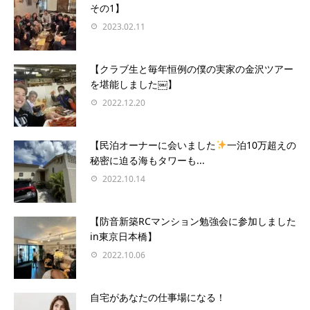
その1】
2023.02.11
【クラブ生と毎年恒例の僕の実家の金沢ツアー
を堪能しました￼】
2022.12.20
【民泊オーナーに会いました
一泊10万超えの
秘密に迫る海もタワーも...
2022.10.14
【防音新築RCマンション勉強会に参加しました
in東京日本橋】
2022.10.06
自宅があなたの仕事場になる！