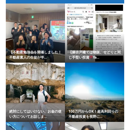
【不動産勉強会を開催しました！
【築古戸建ては物販、せどりと同
不動産素人の生徒が半...
じ手堅い投資
Ya...
絶対にしてはいけない、お金の使
100万円からOK！超高利回りの
い方についてお話しま...
不動産投資を視野に...