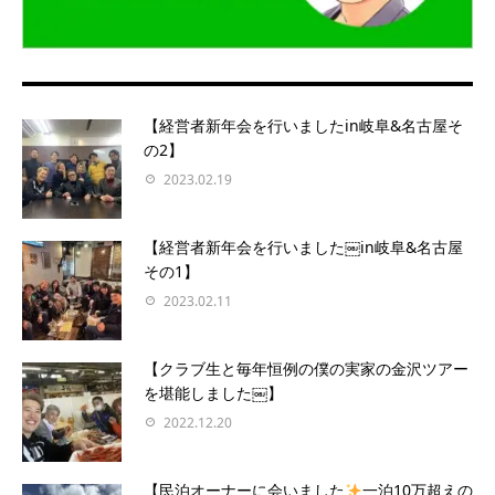
【経営者新年会を行いましたin岐阜&名古屋そ
の2】
2023.02.19
【経営者新年会を行いました￼in岐阜&名古屋
その1】
2023.02.11
【クラブ生と毎年恒例の僕の実家の金沢ツアー
を堪能しました￼】
2022.12.20
【民泊オーナーに会いました
一泊10万超えの