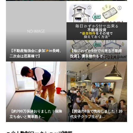
【不動産勉強会に参加
in長崎、
【毎日わずか5分で出来る不動産
二次会は思案橋で】
投資】 優良物件をそ...
【約700万保険おりました！保険
【買値の7倍で売却しました！20
立ち会いと簡単筋ト...
代女子クラブ生がま...