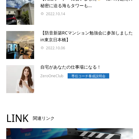
秘密に迫る海もタワーも...
2022.10.14
【防音新築RCマンション勉強会に参加しました
in東京日本橋】
2022.10.06
自宅があなたの仕事場になる！
ZeroOneClub
専任コーチ養成説明会
LINK
関連リンク