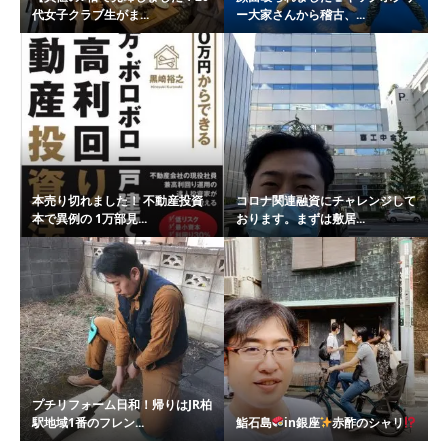
代女子クラブ生がま...
ー大家さんから稽古、...
本売り切れました！ 不動産投資
コロナ関連融資にチャレンジして
本で異例の 1万部見...
おります。まずは敷居...
プチリフォーム日和！帰りはJR柏
駅地域1番のフレン...
鮨石島
in銀座
赤酢のシャリ