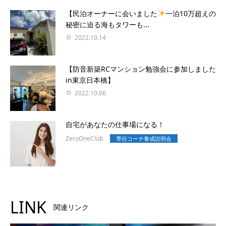
【民泊オーナーに会いました
一泊10万超えの
秘密に迫る海もタワーも...
2022.10.14
【防音新築RCマンション勉強会に参加しました
in東京日本橋】
2022.10.06
自宅があなたの仕事場になる！
ZeroOneClub
専任コーチ養成説明会
LINK
関連リンク