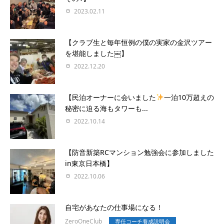
2023.02.11
【クラブ生と毎年恒例の僕の実家の金沢ツアー
を堪能しました￼】
2022.12.20
【民泊オーナーに会いました
一泊10万超えの
秘密に迫る海もタワーも...
2022.10.14
【防音新築RCマンション勉強会に参加しました
in東京日本橋】
2022.10.06
自宅があなたの仕事場になる！
ZeroOneClub
専任コーチ養成説明会