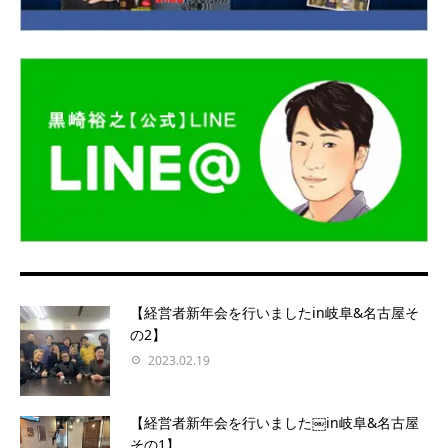
【経営者新年会を行いましたin岐阜&名古屋そ
の2】
2023.02.19
【経営者新年会を行いました￼in岐阜&名古屋
その1】