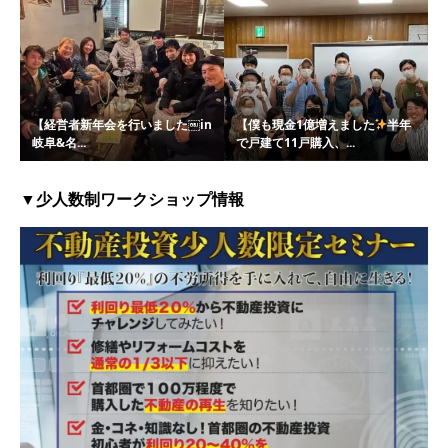
【経営者新年会を行いました￼in
【僕も現金1億増えました
半年
岐阜&名...
で戸建て11戸購入、...
▼少人数制ワークショップ情報