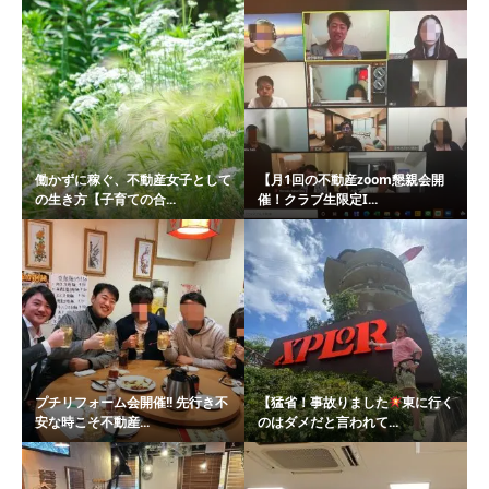
働かずに稼ぐ、不動産女子として
【月1回の不動産zoom懇親会開
の生き方【子育ての合...
催！クラブ生限定I...
プチリフォーム会開催!! 先行き不
【猛省！事故りました
東に行く
安な時こそ不動産...
のはダメだと言われて...