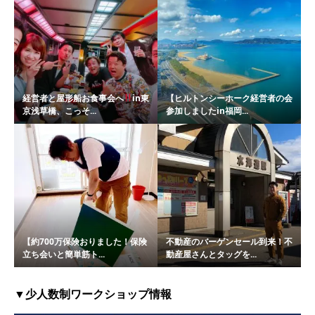
経営者と屋形船お食事会へ
in東
【ヒルトンシーホーク経営者の会
京浅草橋、こっそ...
参加しましたin福岡...
【約700万保険おりました！保険
不動産のバーゲンセール到来！不
立ち会いと簡単筋ト...
動産屋さんとタッグを...
▼少人数制ワークショップ情報