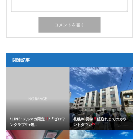
関連記事
\LINE･メルマガ限定
/『ゼロワ
札幌RC見学
値崩れまでのカウ
ンクラブ生+黒...
ントダウン