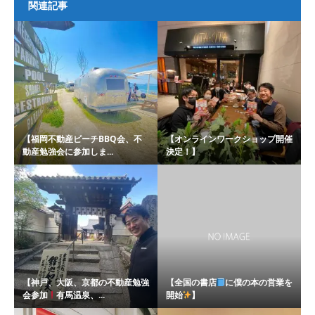
関連記事
【福岡不動産ビーチBBQ会、不
【オンラインワークショップ開催
動産勉強会に参加しま...
決定！】
【神戸、大阪、京都の不動産勉強
【全国の書店
に僕の本の営業を
会参加
有馬温泉、...
開始
】