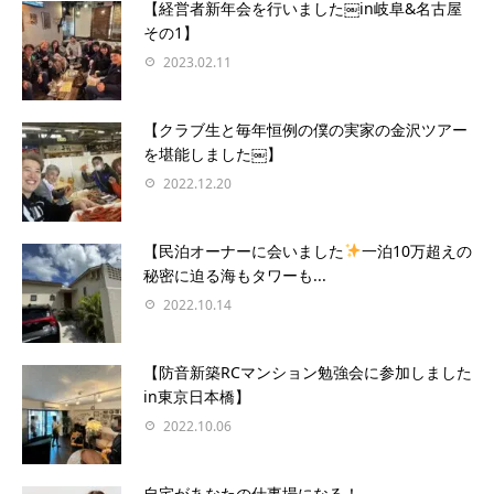
【経営者新年会を行いました￼in岐阜&名古屋
その1】
2023.02.11
【クラブ生と毎年恒例の僕の実家の金沢ツアー
を堪能しました￼】
2022.12.20
【民泊オーナーに会いました
一泊10万超えの
秘密に迫る海もタワーも...
2022.10.14
【防音新築RCマンション勉強会に参加しました
in東京日本橋】
2022.10.06
自宅があなたの仕事場になる！