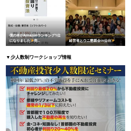
僕の本がAmazonランキング1位
になりました
売...
経営者とウニ懇親会in仙台
▼少人数制ワークショップ情報