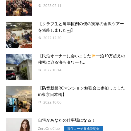
2023.02.11
【クラブ生と毎年恒例の僕の実家の金沢ツアー
を堪能しました￼】
2022.12.20
【民泊オーナーに会いました
一泊10万超えの
秘密に迫る海もタワーも...
2022.10.14
【防音新築RCマンション勉強会に参加しました
in東京日本橋】
2022.10.06
自宅があなたの仕事場になる！
ZeroOneClub
専任コーチ養成説明会