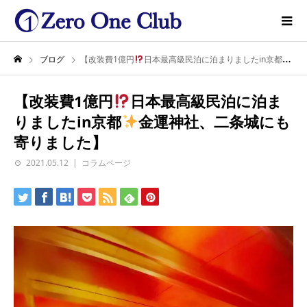
ブログ
【改装費1億円
日本最高級民泊に泊まりましたin京都
金
【改装費1億円
日本最高級民泊に泊ま
りましたin京都
金運神社、二条城にも
寄りました】
2021.05.12
コラムページ