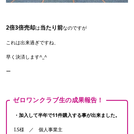
2倍3倍売却
当たり前
は
なのですが
これは出来過ぎですね、
早く決済します^_^
ー
ゼロワンクラブ生の成果報告！
・加入して
半年で11件購入する事が出来ました。
I.S様 ／ 個人事業主