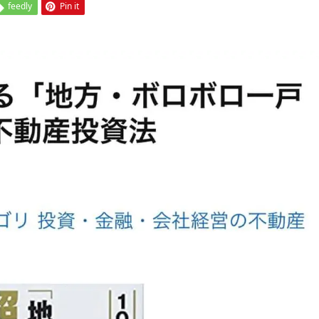
feedly
Pin it