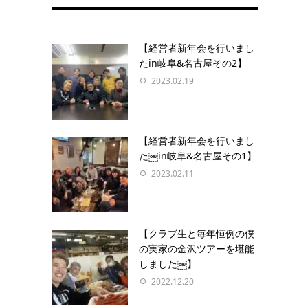
【経営者新年会を行いまし
たin岐阜&名古屋その2】
2023.02.19
【経営者新年会を行いまし
た￼in岐阜&名古屋その1】
2023.02.11
【クラブ生と毎年恒例の僕
の実家の金沢ツアーを堪能
しました￼】
2022.12.20