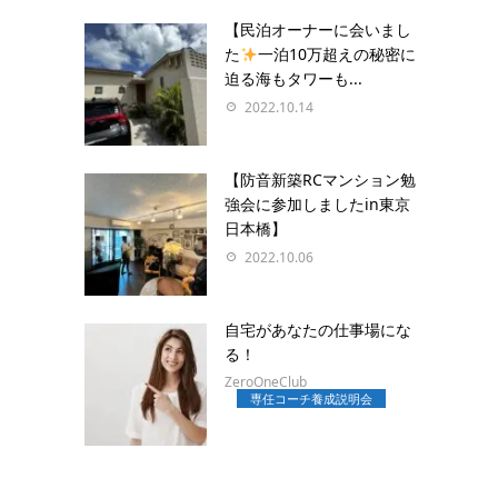
【民泊オーナーに会いまし
た
一泊10万超えの秘密に
迫る海もタワーも...
2022.10.14
【防音新築RCマンション勉
強会に参加しましたin東京
日本橋】
2022.10.06
自宅があなたの仕事場にな
る！
ZeroOneClub
専任コーチ養成説明会