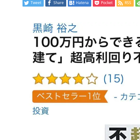
Tweet
Share
Hatena
Pocket
RSS