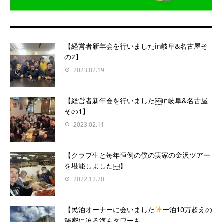
【経営者新年会を行いましたin岐阜&名古屋そ
の2】
2023.02.19
【経営者新年会を行いました￼in岐阜&名古屋
その1】
2023.02.11
【クラブ生と毎年恒例の僕の実家の金沢ツアー
を堪能しました￼】
2022.12.20
【民泊オーナーに会いました
一泊10万超えの
秘密に迫る海もタワーも...