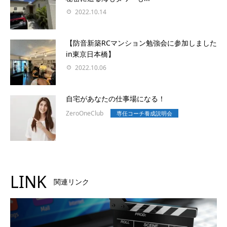
2022.10.14
【防音新築RCマンション勉強会に参加しました
in東京日本橋】
2022.10.06
自宅があなたの仕事場になる！
ZeroOneClub
専任コーチ養成説明会
LINK
関連リンク