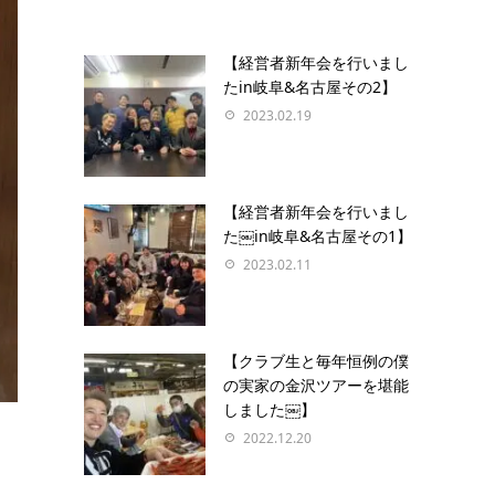
【経営者新年会を行いまし
たin岐阜&名古屋その2】
2023.02.19
【経営者新年会を行いまし
た￼in岐阜&名古屋その1】
2023.02.11
【クラブ生と毎年恒例の僕
の実家の金沢ツアーを堪能
しました￼】
2022.12.20