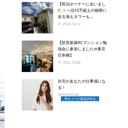
【民泊オーナーに会いまし
た
一泊10万超えの秘密に
迫る海もタワーも...
2022.10.14
【防音新築RCマンション勉
強会に参加しましたin東京
日本橋】
2022.10.06
自宅があなたの仕事場にな
る！
ZeroOneClub
専任コーチ養成説明会