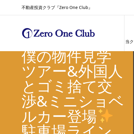
不動産投資クラブ『Zero One Club』
【年に一回の
当ク
僕の物件見学
ツアー&外国人
とゴミ捨て交
渉&ミニショベ
ルカー登場
駐車場ライン